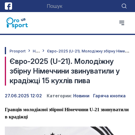
Н
овини
Є
вро-2025 (U-21). Молодіжну збірну Німеччини звинуватили у крадіжці 15 кухлів пива
Prosport
Євро-2025 (U-21). Молодіжну
збірну Німеччини звинуватили у
крадіжці 15 кухлів пива
27.06.2025 12:02
Категории:
Новини
Гаряча кнопка
Гравців молодіжної збірної Німеччини U-21 звинуватили
в крадіжці