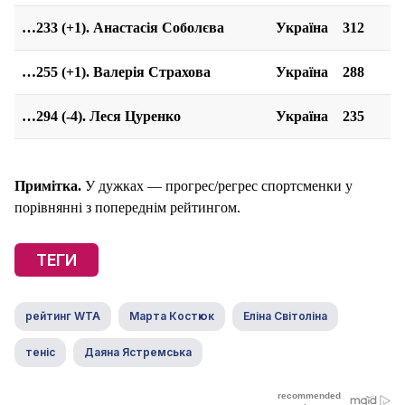
…233 (+1). Анастасія Соболєва
Україна
312
…255 (+1). Валерія Страхова
Україна
288
…294 (-4). Леся Цуренко
Україна
235
Примітка.
У дужках — прогрес/регрес спортсменки у
порівнянні з попереднім рейтингом.
ТЕГИ
рейтинг WTA
Марта Костюк
Еліна Світоліна
теніс
Даяна Ястремська