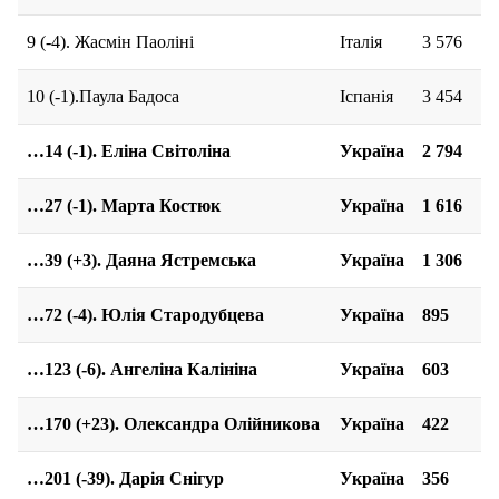
9 (-4). Жасмін Паоліні
Італія
3 576
10 (-1).Паула Бадоса
Іспанія
3 454
…
14 (-1). Еліна Світоліна
Україна
2 794
…27 (-1). Марта Костюк
Україна
1 616
…39 (+3). Даяна Ястремська
Україна
1 306
…72 (-4). Юлія Стародубцева
Україна
895
…123 (-6). Ангеліна Калініна
Україна
603
…170 (+23). Олександра Олійникова
Україна
422
…201 (-39). Дарія Снігур
Україна
356