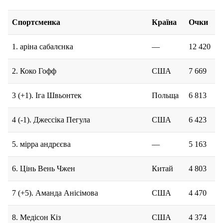
Спортсменка
Країна
Очки
1. аріна сабалєнка
—
12 420
2. Коко Гофф
США
7 669
3 (+1). Іга Швьонтек
Польща
6 813
4 (-1). Джессіка Пегула
США
6 423
5. мірра андрєєва
—
5 163
6. Цінь Вень Чжен
Китай
4 803
7 (+5). Аманда Анісімова
США
4 470
8. Медісон Кіз
США
4 374