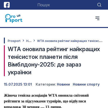
Н
овини
W
TA оновила рейтинг найкращих тенісисток планети після Вімблдону-2025: де зараз українки
Prosport
WTA оновила рейтинг найкращих
тенісисток планети після
Вімблдону-2025: де зараз
українки
15.07.2025 13:01
Категории:
Новини
Новини спорту
Жіноча тенісн
а
асоціаці
я
WTA оновил
а
світов
ий
рейтинги за підсумками турнірів, що відбулися
впродовж 30 червня — 13 липня.