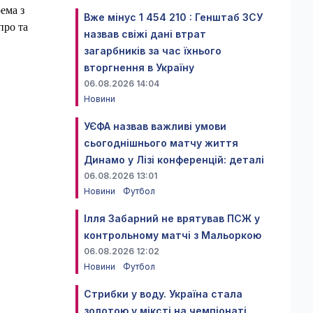
ема з
Вже мінус 1 454 210 : Генштаб ЗСУ
про та
назвав свіжі дані втрат
загарбників за час їхнього
вторгнення в Україну
06.08.2026 14:04
Новини
УЄФА назвав важливі умови
сьогоднішнього матчу життя
Динамо у Лізі конференцій: деталі
06.08.2026 13:01
Новини
Футбол
Ілля Забарний не врятував ПСЖ у
контрольному матчі з Мальоркою
06.08.2026 12:02
Новини
Футбол
Стрибки у воду. Україна стала
золотою у міксті на чемпіонаті