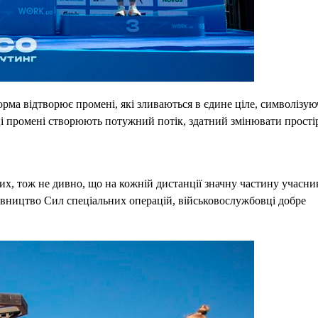
орма відтворює промені, які зливаються в єдине ціле, символізу
м ці промені створюють потужний потік, здатний змінювати прості
вих, тож не дивно, що на кожній дистанції значну частину учасни
вництво Сил спеціальних операцій, військовослужбовці добре