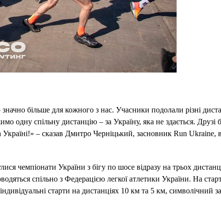
значно більше для кожного з нас. Учасники подолали різні дистан
мо одну спільну дистанцію – за Україну, яка не здається. Друзі б
 Україні!» – сказав Дмитро Черніцький, засновник Run Ukraine, 
ися чемпіонати України з бігу по шосе відразу на трьох дистанц
роводяться спільно з Федерацією легкої атлетики України. На ста
ндивідуальні старти на дистанціях 10 км та 5 км, символічний за