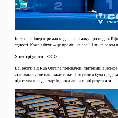
Кожен фінішер отримав медаль на згадку про подію. Її ф
єдності. Кожен бігун – це промінь енергії. І лише разо
У центрі уваги – ССО
Всі забіги від Run Ukraine присвячені підтримці військо
становили саме наші захисники. Потужним було предста
підготувалися до стартів, показавши гарні результати.