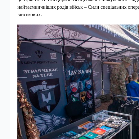
найтаємничніших родів військ – Сили спеціальних операці
військових.