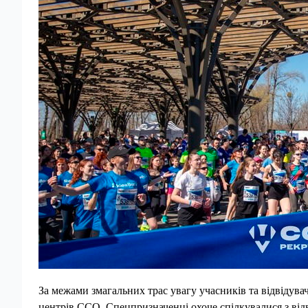
За межами змагальних трас увагу учасників та відвідува
центрів ССО. Спецпризначенці охоче спілкувалися з відв