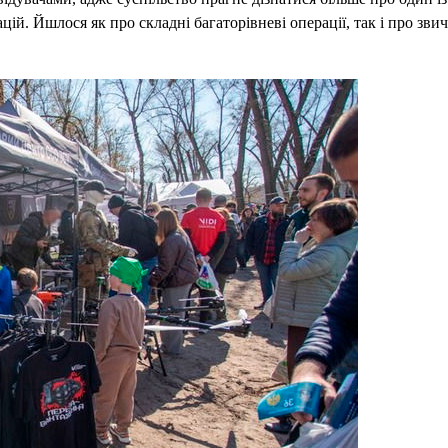
й. Йшлося як про складні багаторівневі операції, так і про звич