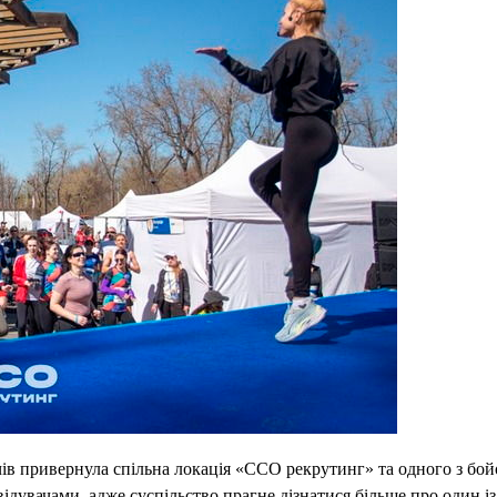
чів привернула спільна локація «ССО рекрутинг» та одного з бо
ідувачами, адже суспільство прагне дізнатися більше про один із