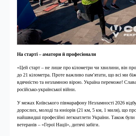
На старті – аматори й професіонали
«Цей старт – не лише про кілометри чи хвилини, він про 
до 21 кілометра. Проте важливо пам’ятати, що всі ми біжи
вдячністю та незламною вірою. Україна переможе! Слава
російсько-української війни.
У межах Київського півмарафону Незламності 2026 відбул
дорослих, молоді та юніорів (21 км, 5 км, 1 миля), що п
найшвидші професійні легкоатлети України. Також були і
ветеранів – «Герої Нації», дитячі забіги.