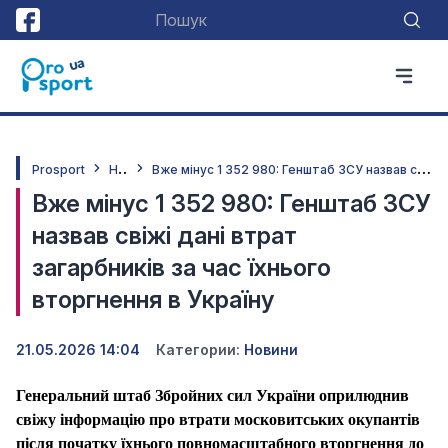
Н
овини
В
же мінус 1 352 980: Генштаб ЗСУ назвав свіжі дані втрат загарбників за час їхнього вторгнення в Україну
Prosport
Вже мінус 1 352 980: Генштаб ЗСУ
назвав свіжі дані втрат
загарбників за час їхнього
вторгнення в Україну
21.05.2026 14:04
Категории:
Новини
Генеральний штаб Збройних сил України оприлюднив
свіжу інформацію про втрати московитських окупантів
після початку їхнього повномасштабного вторгнення до