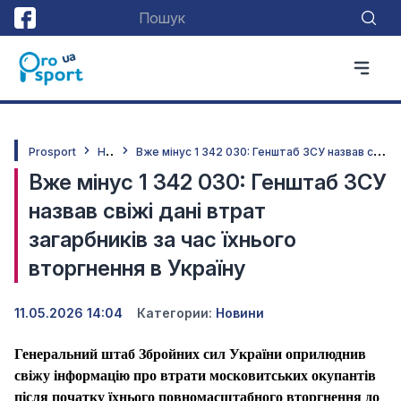
Н
овини
В
же мінус 1 342 030: Генштаб ЗСУ назвав свіжі дані втрат загарбників за час їхнього вторгнення в Україну
Prosport
Вже мінус 1 342 030: Генштаб ЗСУ
назвав свіжі дані втрат
загарбників за час їхнього
вторгнення в Україну
11.05.2026 14:04
Категории:
Новини
Генеральний штаб Збройних сил України оприлюднив
свіжу інформацію про втрати московитських окупантів
після початку їхнього повномасштабного вторгнення до