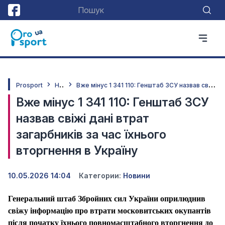
Н
овини
В
же мінус 1 341 110: Генштаб ЗСУ назвав свіжі дані втрат загарбників за час їхнього вторгнення в Україну
Prosport
Вже мінус 1 341 110: Генштаб ЗСУ
назвав свіжі дані втрат
загарбників за час їхнього
вторгнення в Україну
10.05.2026 14:04
Категории:
Новини
Генеральний штаб Збройних сил України оприлюднив
свіжу інформацію про втрати московитських окупантів
після початку їхнього повномасштабного вторгнення до