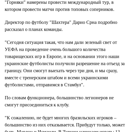
"Горняки" намерены провести международный тур, в
котором провести матчи против топовых соперников.
Директор по футболу "Шахтера" Дарио Срна подробно
рассказал о планах команды.
"Сегодня ситуация такая, что нам дали зеленый свет от
УЕФА на проведение очень большого количества
товарищеских игр в Европе, и на основании этого наши
украинские футболисты получили разрешение на отъезд за
границу. Они смогут выехать через три дня, и мы сразу,
вместе с тренерским штабом и всеми украинскими
футболистами, отправимся в Стамбул".
По словам функционера, большинство легионеров не
смогут присоединиться к клубу.
"К сожалению, не будет многих бразильских игроков –
большинство из них отказывается. Прибудут только, может
быть, Марлон и Исмаили. В Турции начинаем играть: 13