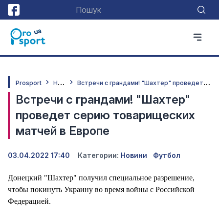
Н
овини
В
стречи с грандами! "Шахтер" проведет серию товарищеских матчей в Европе
Prosport
Встречи с грандами! "Шахтер"
проведет серию товарищеских
матчей в Европе
03.04.2022 17:40
Категории:
Новини
Футбол
Донецкий "Шахтер" получил специальное разрешение,
чтобы покинуть Украину во время войны с Российской
Федерацией.