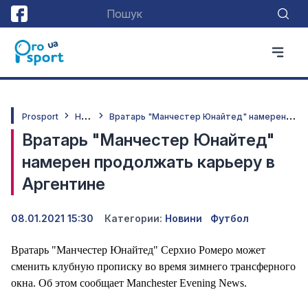
Н
овини
В
ратарь "Манчестер Юнайтед" намерен продолжать карьеру в Аргентине
Prosport
Вратарь "Манчестер Юнайтед"
намерен продолжать карьеру в
Аргентине
08.01.2021 15:30
Категории:
Новини
Футбол
Вратарь "Манчестер Юнайтед" Серхио Ромеро может
сменить клубную прописку во время зимнего трансферного
окна. Об этом сообщает Manchester Evening News.