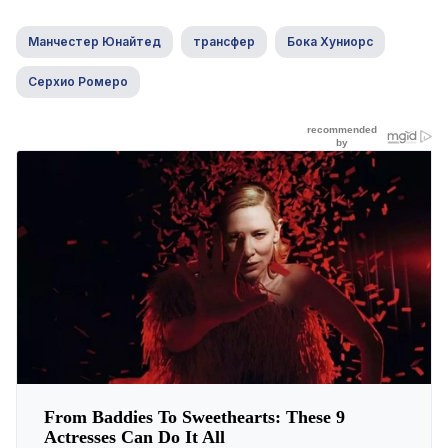
Манчестер Юнайтед
трансфер
Бока Хуниорс
Серхио Ромеро