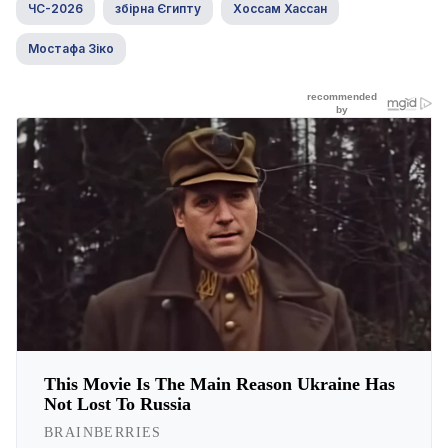
ЧС-2026
збірна Єгипту
Хоссам Хассан
Мостафа Зіко