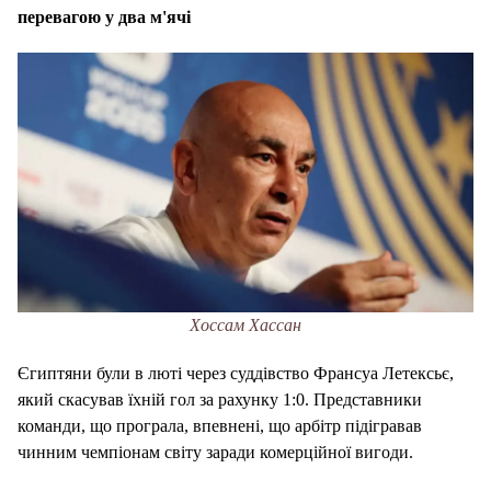
перевагою у два м'ячі
Хоссам Хассан
Єгиптяни були в люті через суддівство Франсуа Летексьє,
який скасував їхній гол за рахунку 1:0. Представники
команди, що програла, впевнені, що арбітр підігравав
чинним чемпіонам світу заради комерційної вигоди.