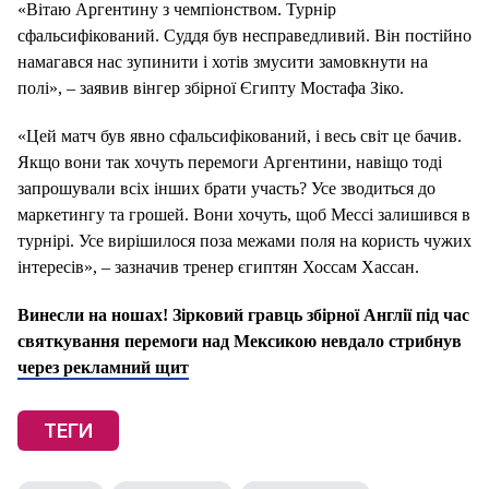
«Вітаю Аргентину з чемпіонством. Турнір
сфальсифікований. Суддя був несправедливий. Він постійно
намагався нас зупинити і хотів змусити замовкнути на
полі», – заявив вінгер збірної Єгипту Мостафа Зіко.
«Цей матч був явно сфальсифікований, і весь світ це бачив.
Якщо вони так хочуть перемоги Аргентини, навіщо тоді
запрошували всіх інших брати участь? Усе зводиться до
маркетингу та грошей. Вони хочуть, щоб Мессі залишився в
турнірі. Усе вирішилося поза межами поля на користь чужих
інтересів», – зазначив тренер єгиптян Хоссам Хассан.
Винесли на ношах! Зірковий гравць збірної Англії під час
святкування перемоги над Мексикою невдало стрибнув
через рекламний щит
ТЕГИ