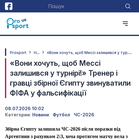
Н
овини
«
Вони хочуть, щоб Мессі залишився у турнірі!» Тренер і гравці збірної Єгипту звинуватили ФІФА у фальсифікації
Prosport
«Вони хочуть, щоб Мессі
залишився у турнірі!» Тренер і
гравці збірної Єгипту звинуватили
ФІФА у фальсифікації
08.07.2026 10:02
Категории:
Новини
Футбол
ЧС-2026
Збірна Єгипту залишила ЧС-2026 після поразки від
Аргентини з рахунком 2:3, хоча протягом матчу вела з