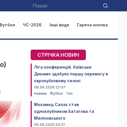
Футбол
ЧС-2026
Інші види
Гаряча кнопка
СТРІЧКА НОВИН
о)
Ліга конференцій. Київське
Динамо здобуло першу перемогу в
єврокубковому сезоні
06.08.2026 22:07
ї
Новини
Футбол
Топ
Мохамед Салах став
одноклубником Батагова та
Маліновського
06.08.2026 20:01