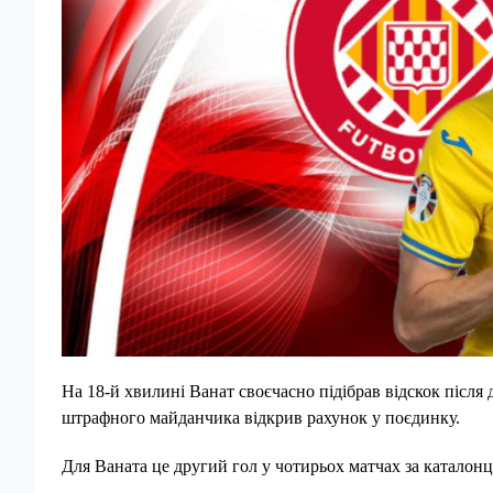
На 18-й хвилині Ванат своєчасно підібрав відскок після д
штрафного майданчика відкрив рахунок у поєдинку.
Для Ваната це другий гол у чотирьох матчах за каталонц