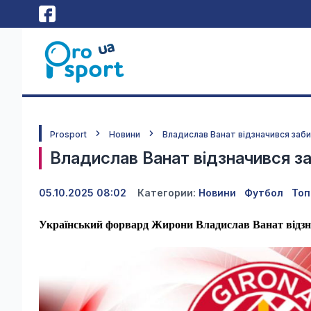
Prosport
Новини
Владислав Ванат відзначився забит
Владислав Ванат відзначився заб
05.10.2025 08:02
Категории:
Новини
Футбол
Топ
Український форвард Жирони Владислав Ванат відзна