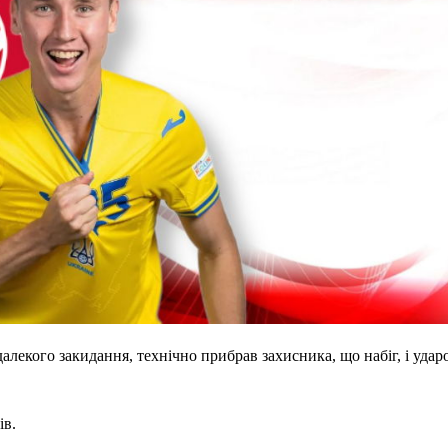
алекого закидання, технічно прибрав захисника, що набіг, і ударо
ів.