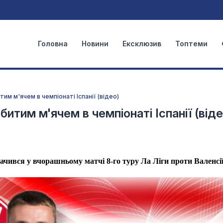
Головна
Новини
Ексклюзив
Топтеми
им м'ячем в чемпіонаті Іспанії (відео)
итим м'ячем в чемпіонаті Іспанії (віде
чився у вчорашньому матчі 8-го туру Ла Ліги проти Валенсі