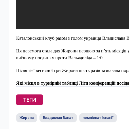
Каталонський клуб разом з голом українця Владислава В
Ця перемога стала для Жирони першою за п’ять місяців 
виїзному поєдинку проти Вальядоліда – 1:0.
Після тієї весняної гри Жирона шість разів зазнавала пор
Які місця в турнірній таблиці Ліги конференцій посі
ТЕГИ
Жирона
Владислав Ванат
чемпіонат Іспанії