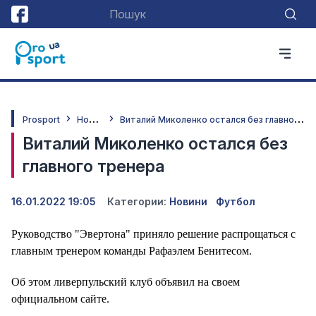
Н
овини
В
италий Миколенко остался без главного тренера
Prosport
Виталий Миколенко остался без
главного тренера
16.01.2022 19:05
Категории:
Новини
Футбол
Руководство "Эвертона" приняло решение распрощаться с
главным тренером команды Рафаэлем Бенитесом.
Об этом ливерпульский клуб объявил на своем
официальном сайте.