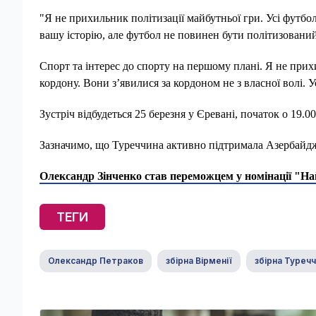
"Я не прихильник політизації майбутньої гри. Усі футбол
вашу історію, але футбол не повинен бути політизований
Спорт та інтерес до спорту на першому плані. Я не прихил
кордону. Вони з’явилися за кордоном не з власної волі. У
Зустріч відбудеться 25 березня у Єревані, початок о 19.0
Зазначимо, що Туреччина активно підтримала Азербайдж
Олександр Зінченко став переможцем у номінації "На
ТЕГИ
Олександр Петраков
збірна Вірменії
збірна Туреч