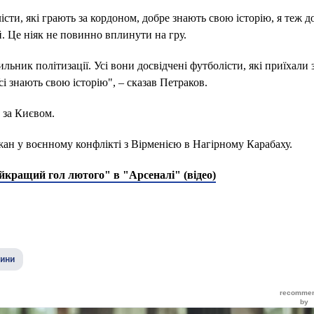
істи, які грають за кордоном, добре знають свою історію, я теж 
. Це ніяк не повинно вплинути на гру.
ьник політизації. Усі вони досвідчені футболісти, які приїхали з
сі знають свою історію", – сказав Петраков.
0 за Києвом.
ан у воєнному конфлікті з Вірменією в Нагірному Карабаху.
йкращий гол лютого" в "Арсеналі" (відео)
чини