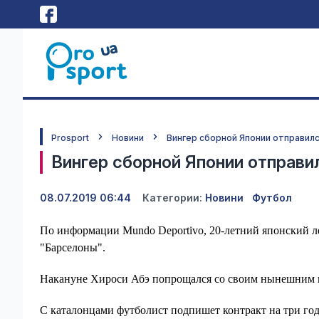
Prosport
Новини
Вингер сборной Японии отправилс
Вингер сборной Японии отправи
08.07.2019 06:44
Категории:
Новини
Футбол
По информации Mundo Deportivo, 20-летний японский л
"Барселоны".
Накануне Хироси Абэ попрощался со своим нынешним к
С каталонцами футболист подпишет контракт на три года