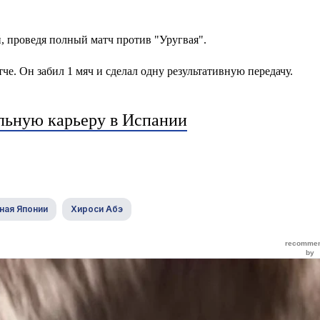
, проведя полный матч против "Уругвая".
е. Он забил 1 мяч и сделал одну результативную передачу.
льную карьеру в Испании
ная Японии
Хироси Абэ