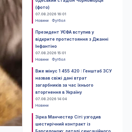
одеський стадіон Чорноморця
(фото)
07.08.2026 16:01
Новини
Футбол
Президент УЄФА вступив у
відкрите протистояння з Джанні
Інфантіно
07.08.2026 15:01
Новини
Футбол
Вже мінус 1 455 420 : Генштаб ЗСУ
назвав свіжі дані втрат
загарбників за час їхнього
вторгнення в Україну
07.08.2026 14:04
Новини
Зірка Манчестер Сіті узгодив
шестирічний контракт із
Барселоною: деталі сенсаційного