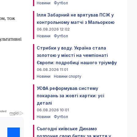
Новини
Футбол
Ілля Забарний не врятував ПСЖ у
ом, тож
контрольному матчі з Мальоркою
06.08.2026 12:02
Новини
Футбол
ультативні
Стрибки у воду. Україна стала
золотою у міксті на чемпіонаті
Європи: подробиці нашого тріумфу
06.08.2026 11:01
Новини
Новини спорту
УЄФА реформував систему
покарань за жовті картки: усі
деталі
06.08.2026 10:01
Новини
Футбол
Сьогодні київське Динамо
розпочне свою битву за життя у