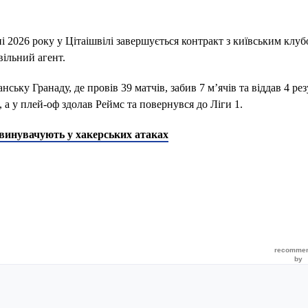
і 2026 року у Цітаішвілі завершується контракт з київським клуб
ільний агент.
ьку Гранаду, де провів 39 матчів, забив 7 м’ячів та віддав 4 рез
, а у плей-оф здолав Реймс та повернувся до Ліги 1.
 звинувачують у хакерських атаках