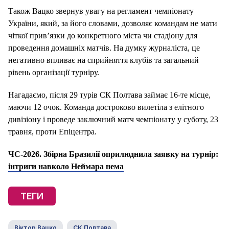
Також Вацко звернув увагу на регламент чемпіонату
України, який, за його словами, дозволяє командам не мати
чіткої прив’язки до конкретного міста чи стадіону для
проведення домашніх матчів. На думку журналіста, це
негативно впливає на сприйняття клубів та загальний
рівень організації турніру.
Нагадаємо, після 29 турів СК Полтава займає 16-те місце,
маючи 12 очок. Команда достроково вилетіла з елітного
дивізіону і проведе заключний матч чемпіонату у суботу, 23
травня, проти Епіцентра.
ЧС-2026. Збірна Бразилії оприлюднила заявку на турнір:
інтриги навколо Неймара нема
ТЕГИ
Віктор Вацко
СК Полтава