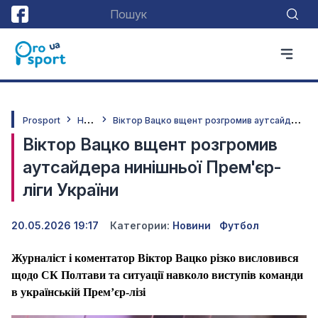
Н
овини
В
іктор Вацко вщент розгромив аутсайдера нинішньої Прем'єр-ліги України
Prosport
Віктор Вацко вщент розгромив
аутсайдера нинішньої Прем'єр-
ліги України
20.05.2026 19:17
Категории:
Новини
Футбол
Журналіст і коментатор Віктор Вацко різко висловився
щодо СК Полтави та ситуації навколо виступів команди
в українській Премʼєр-лізі