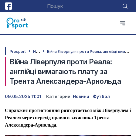
Н
овини
В
ійна Ліверпуля проти Реала: англійці вимагають плату за Трента Александера-Арнольда
Prosport
Війна Ліверпуля проти Реала:
англійці вимагають плату за
Трента Александера-Арнольда
09.05.2025 11:01
Категории:
Новини
Футбол
Справжнє протистояння розгортається між Ліверпулем і
Реалом через перехід правого захисника Трента
Александера-Арнольда.