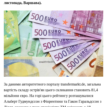
листопада, Варшава).
За даними авторитетного порталу transfermarkt.de, загальна
вартість складу острів'ян цього скликання становить 81,4
мільйони євро. На горі цього рейтингу розташувалися
Альберт Гудмундссон з Фіорентини та Гакон Гаральдссон з