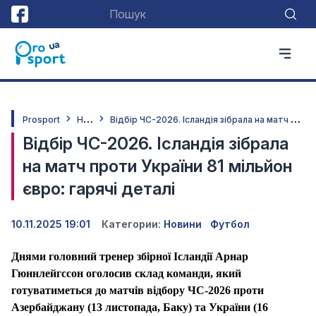
Н
овини
В
ідбір ЧС-2026. Ісландія зібрала на матч проти України 81 мільйон євро: гарячі деталі
Prosport
Відбір ЧС-2026. Ісландія зібрала
на матч проти України 81 мільйон
євро: гарячі деталі
10.11.2025 19:01
Категории:
Новини
Футбол
Днями головний тренер збірної Ісландії Арнар
Гюннлейгссон оголосив
склад команди, який
готуватиметься до матчів відбору ЧС-2026 проти
Азербайджану (13 листопада, Баку) та України (16