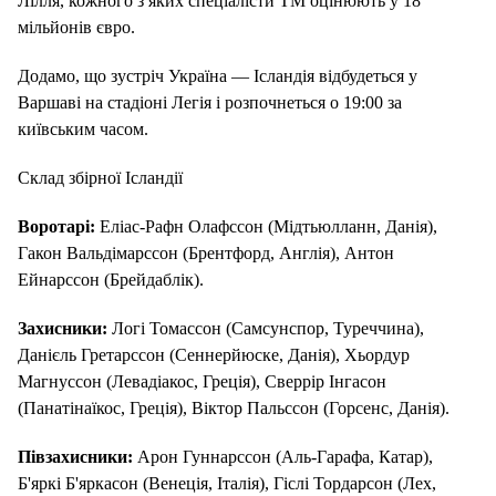
Лілля, кожного з яких спеціалісти ТМ оцінюють у 18
мільйонів євро.
Додамо, що зустріч Україна — Ісландія відбудеться у
Варшаві на стадіоні Легія і розпочнеться о 19:00 за
київським часом.
Склад збірної Ісландії
Воротарі:
Еліас-Рафн Олафссон (Мідтьюлланн, Данія),
Гакон Вальдімарссон (Брентфорд, Англія), Антон
Ейнарссон (Брейдаблік).
Захисники:
Логі Томассон (Самсунспор, Туреччина),
Данієль Гретарссон (Сеннерйюске, Данія), Хьордур
Магнуссон (Левадіакос, Греція), Сверрір Інгасон
(Панатінаїкос, Греція), Віктор Пальссон (Горсенс, Данія).
Півзахисники:
Арон Гуннарссон (Аль-Гарафа, Катар),
Б'яркі Б'яркасон (Венеція, Італія), Гіслі Тордарсон (Лех,