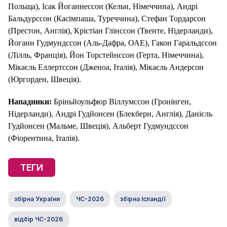
Польща), Ісак Йоганнессон (Кельн, Німеччина), Андрі
Бальдурссон (Касімпаша, Туреччина), Стефан Тордарсон
(Престон, Англія), Крістіан Глінссон (Твенте, Нідерланди),
Йоганн Гудмундссон (Аль-Дафра, ОАЕ), Гакон Гаральдссон
(Лілль, Франція), Йон Торстейнссон (Герта, Німеччина),
Мікаєль Еллертссон (Дженоа, Італія), Мікаєль Андерсон
(Юргорден, Швеція).
Нападники:
Бріньйоульфюр Віллумссон (Гронінген,
Нідерланди), Андрі Гудйонсен (Блекберн, Англія), Данієль
Гудйонсен (Мальме, Швеція), Альберт Гудмундссон
(Фіорентина, Італія).
ТЕГИ
збірна України
ЧС-2026
збірна Ісландії
відбір ЧС-2026