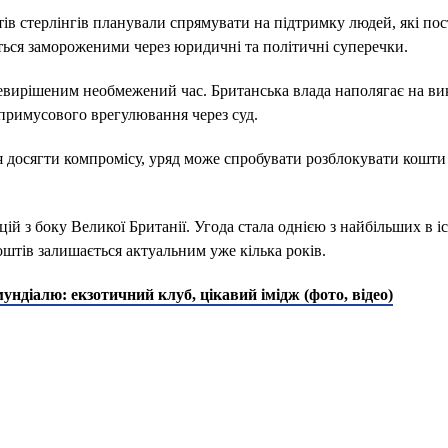
тів стерлінгів планували спрямувати на підтримку людей, які по
ються замороженими через юридичні та політичні суперечки.
вирішеним необмежений час. Британська влада наполягає на ви
 примусового врегулювання через суд.
я досягти компромісу, уряд може спробувати розблокувати кошти
й з боку Великої Британії. Угода стала однією з найбільших в іс
оштів залишається актуальним уже кілька років.
ундіалю: екзотичний клуб, цікавий імідж (фото, відео)