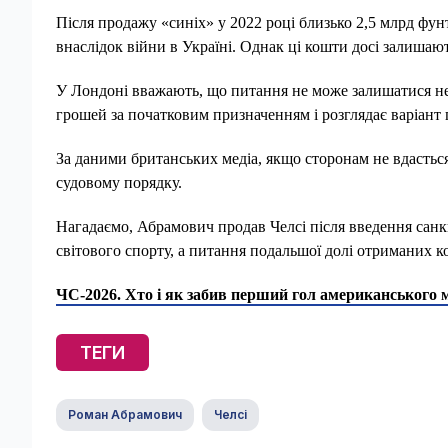
Після продажу «синіх» у 2022 році близько 2,5 млрд фун
внаслідок війни в Україні. Однак ці кошти досі залиша
У Лондоні вважають, що питання не може залишатися не
грошей за початковим призначенням і розглядає варіант
За даними британських медіа, якщо сторонам не вдастьс
судовому порядку.
Нагадаємо, Абрамович продав Челсі після введення санкці
світового спорту, а питання подальшої долі отриманих к
ЧС-2026. Хто і як забив перший гол американського м
ТЕГИ
Роман Абрамович
Челсі