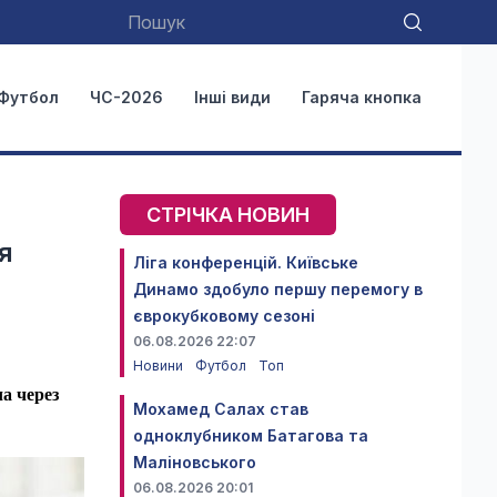
Футбол
ЧС-2026
Інші види
Гаряча кнопка
СТРІЧКА НОВИН
я
Ліга конференцій. Київське
Динамо здобуло першу перемогу в
єврокубковому сезоні
06.08.2026 22:07
Новини
Футбол
Топ
а через
Мохамед Салах став
одноклубником Батагова та
Маліновського
06.08.2026 20:01