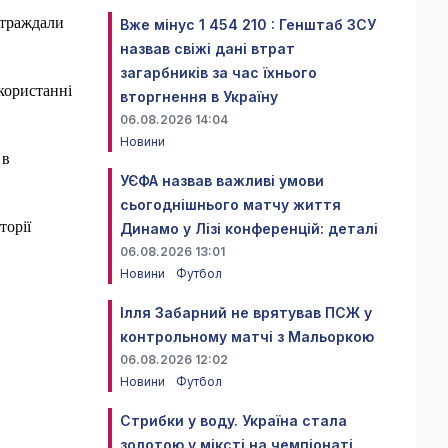
страждали
Вже мінус 1 454 210 : Генштаб ЗСУ
назвав свіжі дані втрат
загарбників за час їхнього
користанні
вторгнення в Україну
06.08.2026 14:04
Новини
 в
УЄФА назвав важливі умови
сьогоднішнього матчу життя
торії
Динамо у Лізі конференцій: деталі
06.08.2026 13:01
Новини
Футбол
Ілля Забарний не врятував ПСЖ у
контрольному матчі з Мальоркою
06.08.2026 12:02
Новини
Футбол
Стрибки у воду. Україна стала
золотою у міксті на чемпіонаті