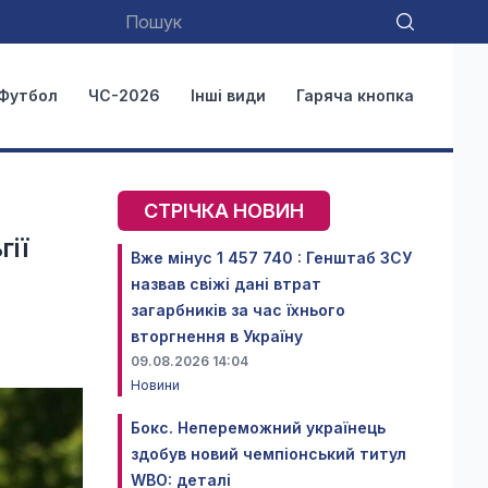
Футбол
ЧС-2026
Інші види
Гаряча кнопка
СТРІЧКА НОВИН
гії
Вже мінус 1 457 740 : Генштаб ЗСУ
назвав свіжі дані втрат
загарбників за час їхнього
вторгнення в Україну
09.08.2026 14:04
Новини
Бокс. Непереможний українець
здобув новий чемпіонський титул
WBO: деталі