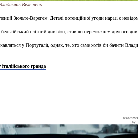
Владислав Велетень
лений Зюльте-Варегем. Деталі потенційної угоди наразі є невідо
 бельгійський елітний дивізіон, ставши переможцем другого диві
вляться у Португалії, однак, те, хто саме хотів би бачити Влади
 італійського гранда