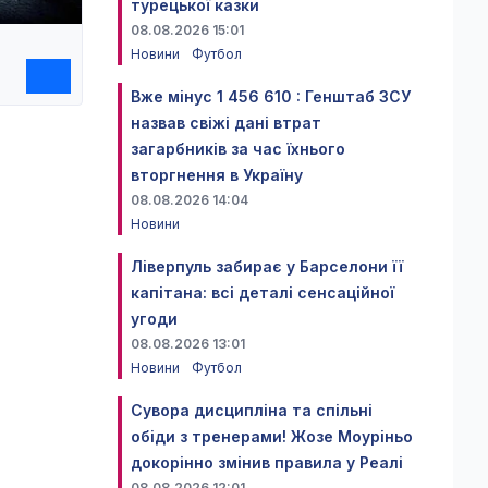
турецької казки
08.08.2026 15:01
Новини
Футбол
Вже мінус 1 456 610 : Генштаб ЗСУ
назвав свіжі дані втрат
загарбників за час їхнього
вторгнення в Україну
08.08.2026 14:04
Новини
Ліверпуль забирає у Барселони її
капітана: всі деталі сенсаційної
угоди
08.08.2026 13:01
Новини
Футбол
Сувора дисципліна та спільні
обіди з тренерами! Жозе Моуріньо
докорінно змінив правила у Реалі
08.08.2026 12:01