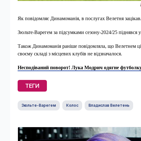
Як повідомляє Динамоманія, в послугах Велетня зацікав
Зюльте-Варегем за підсумками сезону-2024/25 піднявся у
Також Динамоманія раніше повідомляла, що Велетнем ціка
своєму складі з місцевих клубів не відзначалося.
Несподіваний поворот! Лука Модрич одягне футболку
ТЕГИ
Зюльте-Варегем
Колос
Владислав Велетень