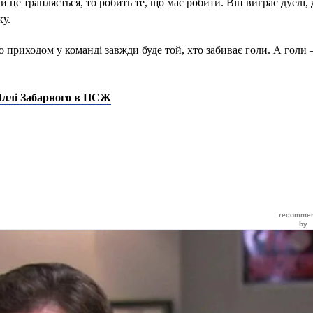
и це трапляється, то робить те, що має робити. Він виграє дуелі,
ку.
 приходом у команді завжди буде той, хто забиває голи. А голи –
Іллі Забарного в ПСЖ