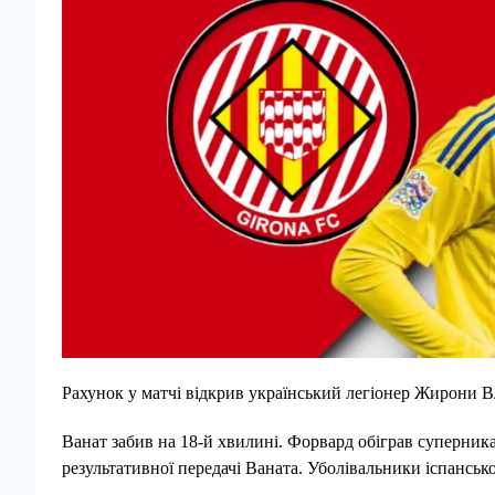
Рахунок у матчі відкрив український легіонер Жирони В
Ванат забив на 18-й хвилині. Форвард обіграв суперника 
результативної передачі Ваната. Уболівальники іспанськ