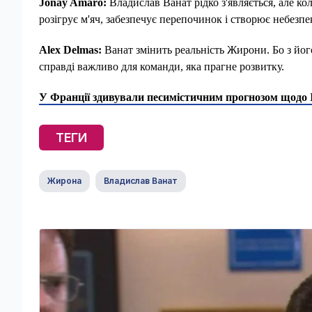
Jonay Amaro:
Владислав Ванат рідко з'являється, але кол
розігрує м'яч, забезпечує перепочинок і створює небезпе
Alex Delmas:
Ванат змінить реальність Жирони. Бо з його
справді важливо для команди, яка прагне розвитку.
У Франції здивували песимістичним прогнозом щодо 
ТЕГИ
Жирона
Владислав Ванат