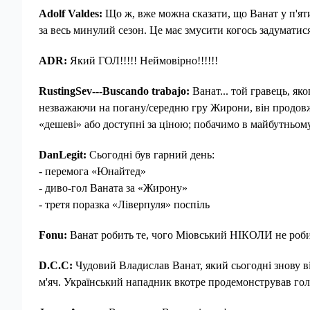
Adolf Valdes:
Що ж, вже можна сказати, що Ванат у п'яти 
за весь минулий сезон. Це має змусити когось задуматис
ADR:
Який ГОЛ!!!!! Неймовірно!!!!!!
RustingSev---Buscando trabajo:
Ванат... той гравець, яко
незважаючи на погану/середню гру Жирони, він продовжує 
«дешеві» або доступні за ціною; побачимо в майбутньому
DanLegit:
Сьогодні був гарний день:
- перемога «Юнайтед»
- диво-гол Ваната за «Жирону»
- третя поразка «Ліверпуля» поспіль
Fonu:
Ванат робить те, чого Міовський НІКОЛИ не робив.
D.C.C:
Чудовий Владислав Ванат, який сьогодні знову в
м'яч. Український нападник вкотре продемонстрував голь