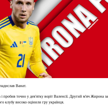
ладислав Ванат.
і пробив точно у дев'ятку воріт Валенсії. Другий м'яч Жирона за
ого клубу високо оцінили гру українця.