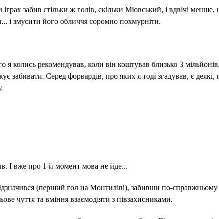
іграх забив стільки ж голів, скільки Міовський, і вдвічі менше,
я... і змусити його обличчя соромно похмурніти.
го я колись рекомендував, коли він коштував близько 3 мільйонів,
забивати. Серед форвардів, про яких я тоді згадував, є деякі, я
.
 І вже про 1-й момент мова не йде...
ідзначився (перший гол на Монтиліві), забивши по-справжньому
ове чуття та вміння взаємодіяти з півзахисниками.