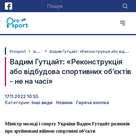
І
нші види
В
адим Гутцайт: «Реконструкція або відбудова спортивних об’єктів - не на часі»
Prosport
Вадим Гутцайт: «Реконструкція
або відбудова спортивних об’єктів
- не на часі»
17.11.2022 10:55
Категории:
Інші види
Новини
Гаряча кнопка
Міністр молоді і спорту України Вадим Гутцайт розповів
про зруйновані війною спортивні об’єкти