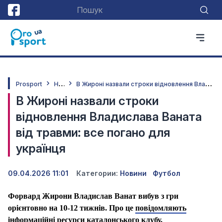
Н
овини
В
Жироні назвали строки відновлення Владислава Ваната від травми: все погано для українця
Prosport
В Жироні назвали строки
відновлення Владислава Ваната
від травми: все погано для
українця
09.04.2026 11:01
Категории:
Новини
Футбол
Форвард Жирони Владислав Ванат вибув з гри
орієнтовно на 10-12 тижнів. Про це
повідомляють
інформаційні ресурси каталонського клубу.