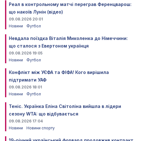
Реал в контрольному матчі переграв Ференцварош:
що накоїв Лунін (відео)
09.08.2026 20:01
Новини
Футбол
Невдала поїздка Віталія Миколенка до Німеччини:
що сталося з Евертоном українця
09.08.2026 19:05
Новини
Футбол
Конфлікт між УЄФА та ФІФА! Кого вирішила
підтримати УАФ
09.08.2026 18:01
Новини
Футбол
Теніс. Українка Еліна Світоліна вийшла в лідери
сезону WTA: що відбувається
09.08.2026 17:04
Новини
Новини спорту
19-річний український форвард продовжив контракт