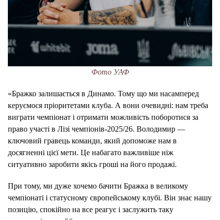
Фото УАФ
«Бражко залишається в Динамо. Тому що ми насамперед
керуємося пріоритетами клуба. А вони очевидні: нам треба
виграти чемпіонат і отримати можливість поборотися за
право участі в Лізі чемпіонів-2025/26. Володимир —
ключовий гравець команди, який допоможе нам в
досягненні цієї мети. Це набагато важливіше ніж
ситуативно заробити якісь гроші на його продажі.
При тому, ми дуже хочемо бачити Бражка в великому
чемпіонаті і статусному європейському клубі. Він знає нашу
позицію, спокійно на все реагує і заслужить таку