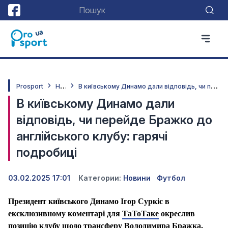
Н
овини
В
київському Динамо дали відповідь, чи перейде Бражко до англійського клубу: гарячі подробиці
Prosport
В київському Динамо дали
відповідь, чи перейде Бражко до
англійського клубу: гарячі
подробиці
03.02.2025 17:01
Категории:
Новини
Футбол
Президент київського Динамо Ігор Суркіс в
ексклюзивному коментарі для
ТаТоТаке
окреслив
позицію клубу щодо трансферу Володимира Бражка.