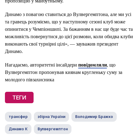
пропозицію у майбутньому.
Динамо з повагою ставиться до Вулвергемптона, але ми усі
та гравець розуміємо, що у наступному сезоні клуб може
опинитися у Чемпіоншипі. За бажанням в нас ще буде час та
можливість повернутися до цієї розмови, коли обидва клуби
виконають свої турнірні цілі», — зауважив президент
Динамо.
Нагадаємо, авторитетні інсайдери
повідомляли
, що
Вулвергемптон пропонував киянам кругленьку суму за
молодого півзахисника
ТЕГИ
трансфер
збірна України
Володимир Бражко
Динамо К
Вулвергемптон