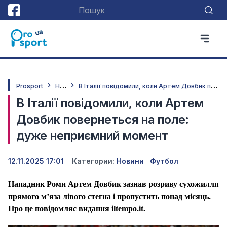
Н
овини
В
Італії повідомили, коли Артем Довбик повернеться на поле: дуже неприємний момент
Prosport
В Італії повідомили, коли Артем
Довбик повернеться на поле:
дуже неприємний момент
12.11.2025 17:01
Категории:
Новини
Футбол
Нападник Роми Артем Довбик зазнав розриву сухожилля
прямого м’яза лівого стегна і пропустить понад місяць.
Про це повідомляє видання iltempo.it.