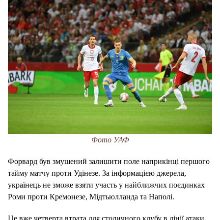
Фото УАФ
Форвард був змушений залишити поле наприкінці першого
тайму матчу проти Удінезе. За інформацією джерела,
українець не зможе взяти участь у найближчих поєдинках
Роми проти Кремонезе, Мідтьюлланда та Наполі.
Це вже четверта втрата для столичного клубу в лінії атаки