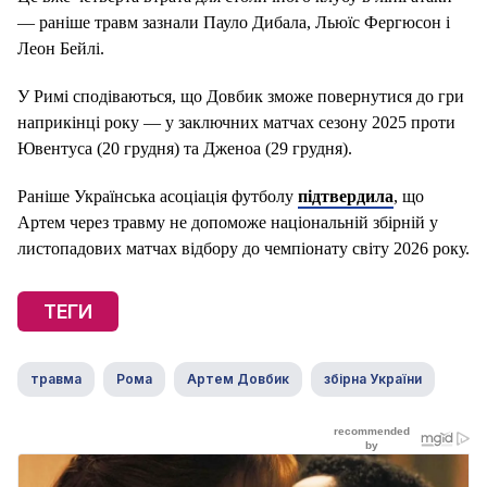
— раніше травм зазнали Пауло Дибала, Льюїс Фергюсон і
Леон Бейлі.
У Римі сподіваються, що Довбик зможе повернутися до гри
наприкінці року — у заключних матчах сезону 2025 проти
Ювентуса (20 грудня) та Дженоа (29 грудня).
Раніше Українська асоціація футболу
підтвердила
, що
Артем через травму не допоможе національній збірній у
листопадових матчах відбору до чемпіонату світу 2026 року.
ТЕГИ
травма
Рома
Артем Довбик
збірна України