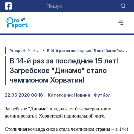
Н
овини
В
14-й раз за последние 15 лет! Загребское "Динамо" стало чемпионом Хорватии!
Prosport
В 14-й раз за последние 15 лет!
Загребское "Динамо" стало
чемпионом Хорватии!
22.06.2020 08:16
Категории:
Новини
Футбол
Загребское "Динамо" продолжает безальтернативно
доминировать в Хорватской национальной лиге.
Столичная команда снова стала чемпионом страны -- в 14-й