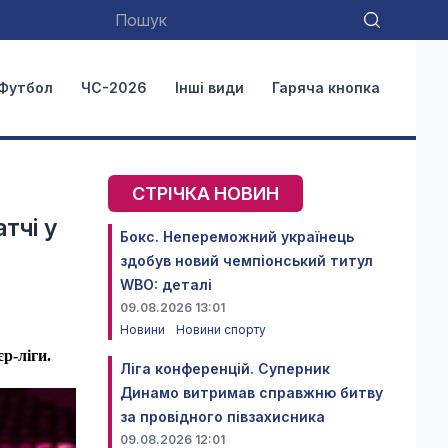
Футбол
ЧС-2026
Інші види
Гаряча кнопка
СТРІЧКА НОВИН
тчі у
Бокс. Непереможний українець
здобув новий чемпіонський титул
WBO: деталі
09.08.2026 13:01
Новини
Новини спорту
р-ліги.
Ліга конференцій. Суперник
Динамо витримав справжню битву
за провідного півзахисника
09.08.2026 12:01