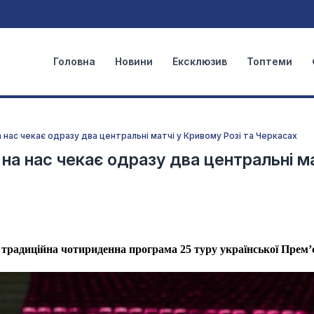
Головна
Новини
Ексклюзив
Топтеми
а нас чекає одразу два центральні матчі у Кривому Розі та Черкасах
 на нас чекає одразу два центральні ма
я традиційна чотириденна програма 25 туру української Прем’є