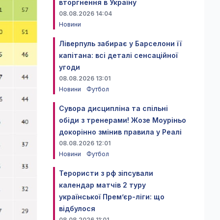
вторгнення в Україну
08.08.2026 14:04
Новини
Ліверпуль забирає у Барселони її
капітана: всі деталі сенсаційної
угоди
08.08.2026 13:01
Новини
Футбол
Сувора дисципліна та спільні
обіди з тренерами! Жозе Моуріньо
докорінно змінив правила у Реалі
08.08.2026 12:01
Новини
Футбол
Терористи з рф зіпсували
календар матчів 2 туру
української Прем’єр-ліги: що
відбулося
08.08.2026 11:01