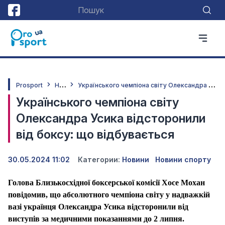
Н
овини
У
країнського чемпіона світу Олександра Усика відсторонили від боксу: що відбувається
Prosport
Українського чемпіона світу
Олександра Усика відсторонили
від боксу: що відбувається
30.05.2024 11:02
Категории:
Новини
Новини спорту
Голова Близькосхідної боксерської комісії Хосе Мохан
повідомив, що абсолютного чемпіона світу у надважкій
вазі українця Олександра Усика відсторонили від
виступів за медичними показаннями до 2 липня.