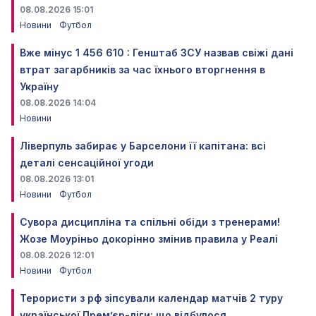
08.08.2026 15:01
Новини
Футбол
Вже мінус 1 456 610 : Генштаб ЗСУ назвав свіжі дані
втрат загарбників за час їхнього вторгнення в
Україну
08.08.2026 14:04
Новини
Ліверпуль забирає у Барселони її капітана: всі
деталі сенсаційної угоди
08.08.2026 13:01
Новини
Футбол
Сувора дисципліна та спільні обіди з тренерами!
Жозе Моуріньо докорінно змінив правила у Реалі
08.08.2026 12:01
Новини
Футбол
Терористи з рф зіпсували календар матчів 2 туру
української Прем’єр-ліги: що відбулося