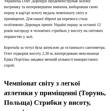
Українець Олег Дорощук продемонстрував залізну
витримку та неперевершене вмінння, виборовши свою
першу в кар'єрі золоту медаль чемпіонату світу в
приміщенні. Для нашої збірної ця перемога стала
особливою: Дорощук приніс Україні першу за останні 12
років нагороду в чоловічих стрибках у висоту на світових
першостях у залі.
Боротьба за титул була запеклою до останнього сантиметра.
Олег підкорив висоту 2,30 м, випередивши мексиканця
Еріка Портільо завдяки меншій кількості використаних
спроб.
Чемпіонат світу з легкої
атлетики у приміщенні (Торунь,
Польща)
Стрибки у висоту,