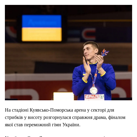
На стадіоні Куявсько-Поморська арена у секторі для
стрибків у висоту розгорнулася справжня драма, фіналом
якої став переможний гімн України.