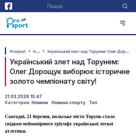
Н
овини
У
країнський злет над Торунем: Олег Дорощук виборює історичне золото чемпіонату світу!
Prosport
Український злет над Торунем:
Олег Дорощук виборює історичне
золото чемпіонату світу!
21.03.2026 15:47
Категории:
Новини
Новини спорту
Топ
Сьогодні, 21 березня, польське місто Торунь стало
свідком неймовірного тріумфу української легкої
атлетики.