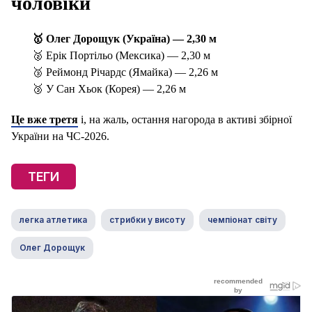
чоловіки
🥇 Олег Дорощук (Україна) — 2,30 м
🥈 Ерік Портільо (Мексика) — 2,30 м
🥉 Реймонд Річардс (Ямайка) — 2,26 м
🥉 У Сан Хьок (Корея) — 2,26 м
Це вже третя
і, на жаль, остання нагорода в активі збірної
України на ЧС-2026.
ТЕГИ
легка атлетика
стрибки у висоту
чемпіонат світу
Олег Дорощук