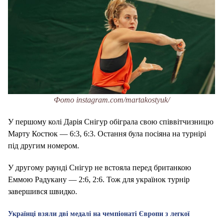
Фото instagram.com/martakostyuk/
У першому колі Дарія Снігур обіграла свою співвітчизницю
Марту Костюк — 6:3, 6:3. Остання була посіяна на турнірі
під другим номером.
У другому раунді Снігур не встояла перед британкою
Еммою Радукану — 2:6, 2:6. Тож для українок турнір
завершився швидко.
Українці взяли дві медалі на чемпіонаті Європи з легкої