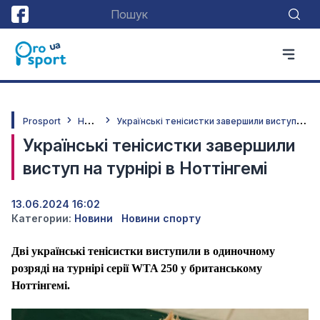
Н
овини
У
країнські тенісистки завершили виступ на турнірі в Ноттінгемі
Prosport
Українські тенісистки завершили
виступ на турнірі в Ноттінгемі
13.06.2024 16:02
Категории:
Новини
Новини спорту
Дві українські тенісистки виступили в одиночному
розряді на турнірі серії WTA 250 у британському
Ноттінгемі.