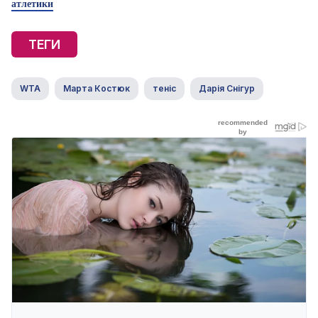
атлетики
ТЕГИ
WTA
Марта Костюк
теніс
Дарія Снігур