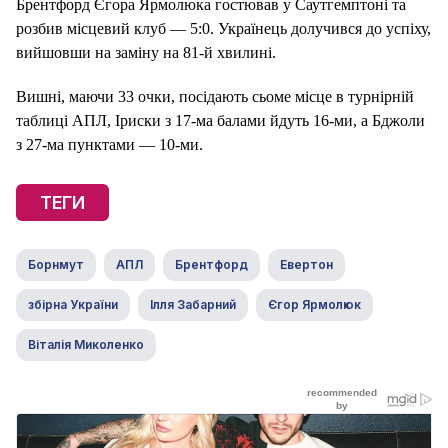
Брентфорд Єгора Ярмолюка гостював у Саутгемптоні та
розбив місцевий клуб — 5:0. Українець долучився до успіху,
вийшовши на заміну на 81-й хвилині.
Вишні, маючи 33 очки, посідають сьоме місце в турнірній
таблиці АПЛ, Іриски з 17-ма балами йдуть 16-ми, а Бджоли
з 27-ма пунктами — 10-ми.
ТЕГИ
Борнмут
АПЛ
Брентфорд
Евертон
збірна України
Ілля Забарний
Єгор Ярмолюк
Віталія Миколенко