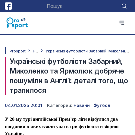
Н
овини
У
країнські футболісти Забарний, Миколенко та Ярмолюк добряче пошуміли в Англії: деталі того, що трапилося
Prosport
Українські футболісти Забарний,
Миколенко та Ярмолюк добряче
пошуміли в Англії: деталі того, що
трапилося
04.01.2025 20:01
Категории:
Новини
Футбол
У 20-му турі англійської Прем’єр-ліги відбулися два
поєдинки в яких взяли учать три футболісти збірної
України.