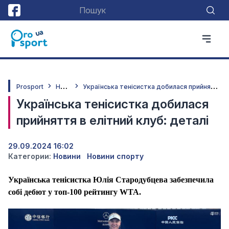
Н
овини
У
країнська тенісистка добилася прийняття в елітний клуб: деталі
Prosport
Українська тенісистка добилася
прийняття в елітний клуб: деталі
29.09.2024 16:02
Категории:
Новини
Новини спорту
Українська тенісистка Юлія Стародубцева забезпечила
собі дебют у топ-100 рейтингу WTA.