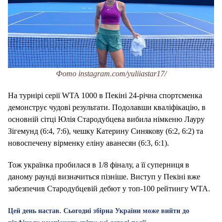
Фото instagram.com/yuliiastar17/
На турнірі серії WTA 1000 в Пекіні 24-річна спортсменка
демонструє чудові результати. Подолавши кваліфікацію, в
основній сітці Юлія Стародубцева вибила німкеню Лауру
Зігемунд (6:4, 7:6), чешку Катерину Синякову (6:2, 6:2) та
новоспечену вірменку еліну аванесян (6:3, 6:1).
Тож українка пробилася в 1/8 фіналу, а її суперниця в
даному раунді визначиться пізніше. Виступ у Пекіні вже
забезпечив Стародубцевій дебют у топ-100 рейтингу WTA.
Цей день настав. Сьогодні збірна України може вийти до