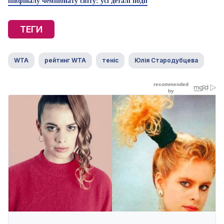
півфіналу чемпіонату світу: усі деталі події
ТЕГИ
WTA
рейтинг WTA
теніс
Юлія Стародубцева