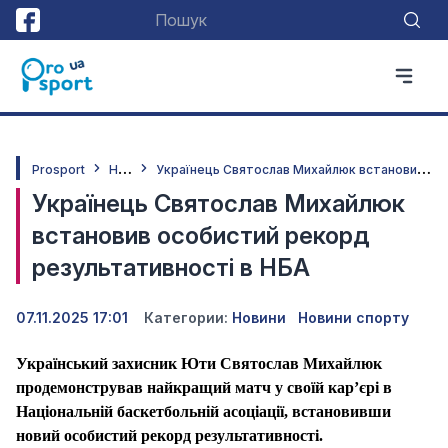
Н
овини
У
країнець Святослав Михайлюк встановив особистий рекорд результативності в НБА
Prosport
Українець Святослав Михайлюк
встановив особистий рекорд
результативності в НБА
07.11.2025 17:01
Категории:
Новини
Новини спорту
Український захисник Юти Святослав Михайлюк
продемонстрував найкращий матч у своїй кар’єрі в
Національній баскетбольній асоціації, встановивши
новий особистий рекорд результативності.