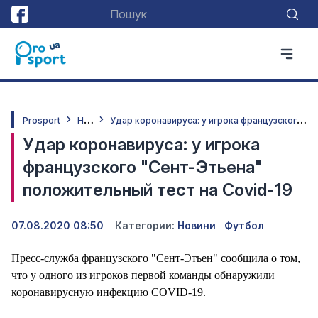
Н
овини
У
дар коронавируса: у игрока французского "Сент-Этьена" положительный тест на Covid-19
Prosport
Удар коронавируса: у игрока
французского "Сент-Этьена"
положительный тест на Covid-19
07.08.2020 08:50
Категории:
Новини
Футбол
Пресс-служба французского "Сент-Этьен" сообщила о том,
что у одного из игроков первой команды обнаружили
коронавирусную инфекцию COVID-19.