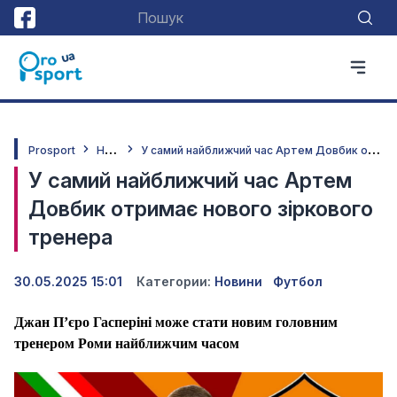
Н
овини
У
самий найближчий час Артем Довбик отримає нового зіркового тренера
Prosport
У самий найближчий час Артем
Довбик отримає нового зіркового
тренера
30.05.2025 15:01
Категории:
Новини
Футбол
Джан П’єро Гасперіні може стати новим головним
тренером Роми найближчим часом