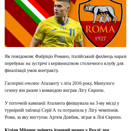
Як повідомляє Фабріціо Романо, італійський фахівець наразі
перебуває на зустрічі з керівництвом столичного клубу для
фіналізації умов контракту.
Гасперіні очолює Аталанту з літа 2016 року. Минулого
сезону він разом з командою виграв Лігу Європи.
У поточній кампанії Аталанта фінішувала на 3-му місці у
турнірній таблиці Серії А та потрапила у Лігу чемпіонів.
Рома, за яку виступає Артем Довбик, зіграє в Лізі Європи.
Кіліан Мбаппе змінить ігровий номер у Реалі: що