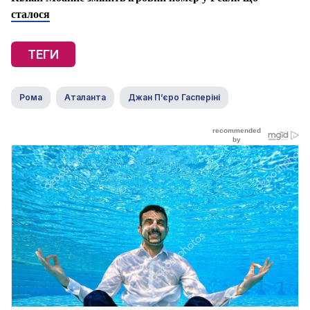
сталося
ТЕГИ
Рома
Аталанта
Джан П’єро Гасперіні