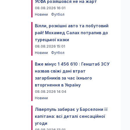
УЄФА розійшовся не на жарт
08.08.2026 16:01
Новини
Футбол
Вілли, розкішні авто та побутовий
рай! Мохамед Салах потрапив до
турецької казки
08.08.2026 15:01
Новини
Футбол
Вже мінус 1 456 610 : Генштаб ЗСУ
назвав свіжі дані втрат
загарбників за час їхнього
вторгнення в Україну
08.08.2026 14:04
Новини
Ліверпуль забирає у Барселони її
капітана: всі деталі сенсаційної
угоди
08.08.2026 13:01