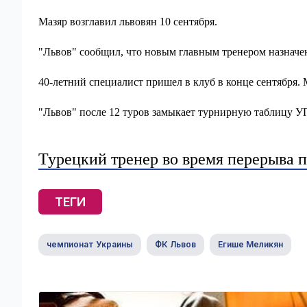
Мазяр возглавил львовян 10 сентября.
"Львов" сообщил, что новым главным тренером назначе
40-летний специалист пришел в клуб в конце сентября.
"Львов" после 12 туров замыкает турнирную таблицу У
Турецкий тренер во время перерыва
ТЕГИ
чемпионат Украины
ФК Львов
Егише Меликян