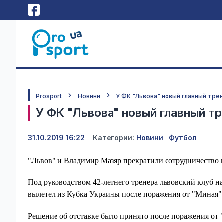
Prosport
Новини
У ФК "Львова" новый главный тре
У ФК "Львова" новый главный т
31.10.2019 16:22
Категории:
Новини
Футбол
"Львов" и Владимир Мазяр прекратили сотрудничество 
Под руководством 42-летнего тренера львовский клуб на
вылетел из Кубка Украины после поражения от "Миная" 
Решение об отставке было принято после поражения от "