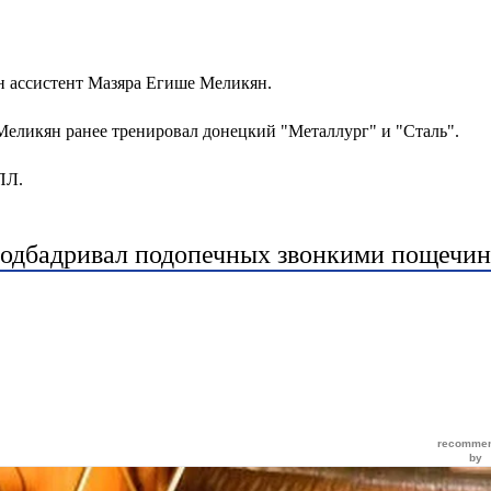
н ассистент Мазяра Егише Меликян.
 Меликян ранее тренировал донецкий "Металлург" и "Сталь".
ПЛ.
 подбадривал подопечных звонкими пощечи