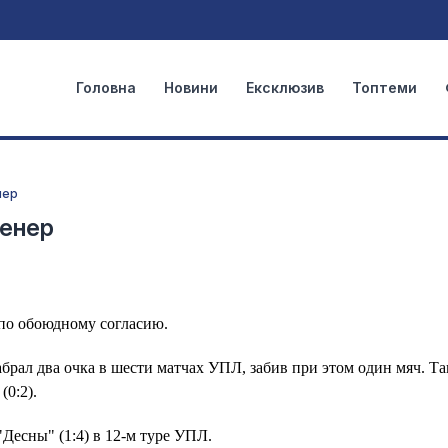
Головна
Новини
Ексклюзив
Топтеми
нер
ренер
по обоюдному согласию.
брал два очка в шести матчах УПЛ, забив при этом один мяч. Т
(0:2).
Десны" (1:4) в 12-м туре УПЛ.