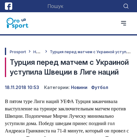
Н
овини
Т
урция перед матчем с Украиной уступила Швеции в Лиге наций
Prosport
Турция перед матчем с Украиной
уступила Швеции в Лиге наций
18.11.2018 10:53
Категории:
Новини
Футбол
В пятом туре Лиги наций УЕФА Турция заканчивала
выступление на турнире заключительным матчем против
Швеции. Подопечные Мирчи Луческу минимально
уступили дома. Победу шведам принес поздний гол
Андреаса Гранквиста на 71-й минуте, который он провел с