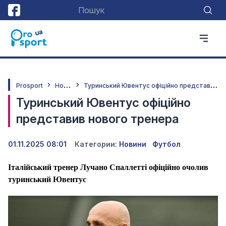
Н
овини
Т
уринський Ювентус офіційно представив нового тренера
Prosport
Туринський Ювентус офіційно
представив нового тренера
01.11.2025 08:01
Категории:
Новини
Футбол
Італійський тренер Лучано Спаллетті офіційно очолив
туринський Ювентус