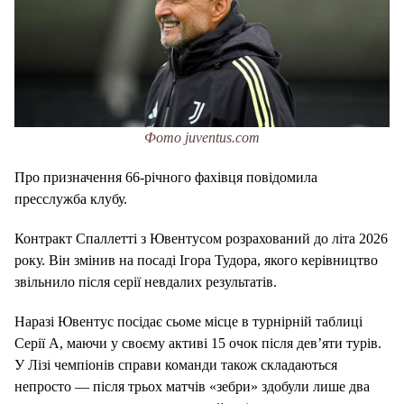
Фото juventus.com
Про призначення 66-річного фахівця повідомила
пресслужба клубу.
Контракт Спаллетті з Ювентусом розрахований до літа 2026
року. Він змінив на посаді Ігора Тудора, якого керівництво
звільнило після серії невдалих результатів.
Наразі Ювентус посідає сьоме місце в турнірній таблиці
Серії А, маючи у своєму активі 15 очок після дев’яти турів.
У Лізі чемпіонів справи команди також складаються
непросто — після трьох матчів «зебри» здобули лише два