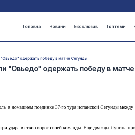
Головна
Новини
Ексклюзив
Топтеми
и "Овьедо" одержать победу в матче Сегунды
ли "Овьедо" одержать победу в матче
оль в домашнем поединке 37-го тура испанской Сегунды между 
е три удара в створ ворот своей команды. Еще дважды Лунина пр