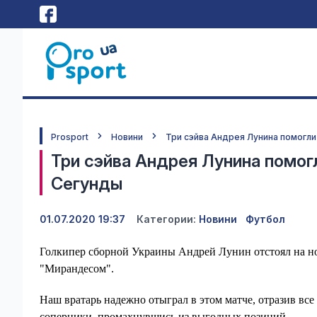
Prosport
Новини
Три сэйва Андрея Лунина помогл
Три сэйва Андрея Лунина помог
Сегунды
01.07.2020 19:37
Категории:
Новини
Футбол
Голкипер сборной Украины Андрей Лунин отстоял на н
"Мирандесом".
Наш вратарь надежно отыграл в этом матче, отразив вс
соперники, промахнувшись из выгодных позиций.