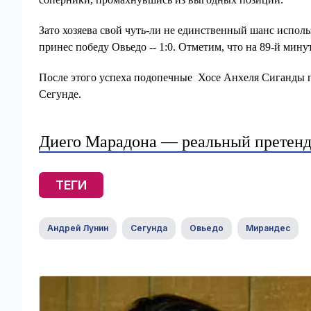
Зато хозяева свой чуть-ли не единственный шанс исполь
принес победу Овьедо -- 1:0. Отметим, что на 89-й мин
После этого успеха подопечные Хосе Анхеля Сиганды по
Сегунде.
Диего Марадона — реальный претенд
ТЕГИ
Андрей Лунин
Сегунда
Овьедо
Мирандес