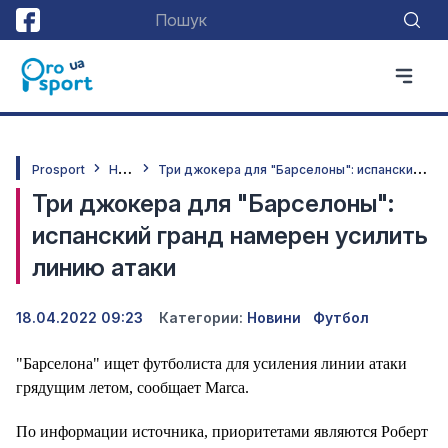
Н
овини
Т
ри джокера для "Барселоны": испанский гранд намерен усилить линию атаки
Prosport
Три джокера для "Барселоны":
испанский гранд намерен усилить
линию атаки
18.04.2022 09:23
Категории:
Новини
Футбол
"Барселона" ищет футболиста для усиления линии атаки
грядущим летом, сообщает Marca.
По информации источника, приоритетами являются Роберт