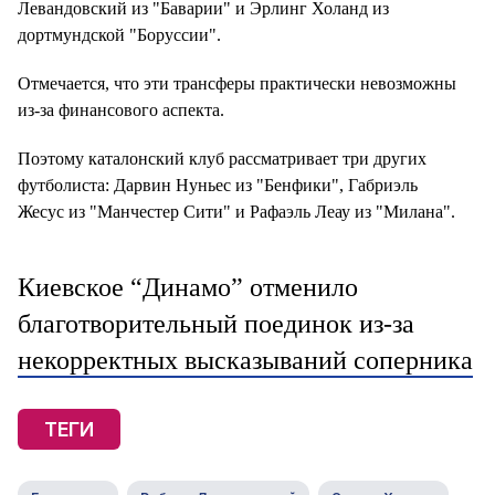
Левандовский из "Баварии" и Эрлинг Холанд из
дортмундской "Боруссии".
Отмечается, что эти трансферы практически невозможны
из-за финансового аспекта.
Поэтому каталонский клуб рассматривает три других
футболиста: Дарвин Нуньес из "Бенфики", Габриэль
Жесус из "Манчестер Сити" и Рафаэль Леау из "Милана".
Киевское “Динамо” отменило
благотворительный поединок из-за
некорректных высказываний соперника
ТЕГИ