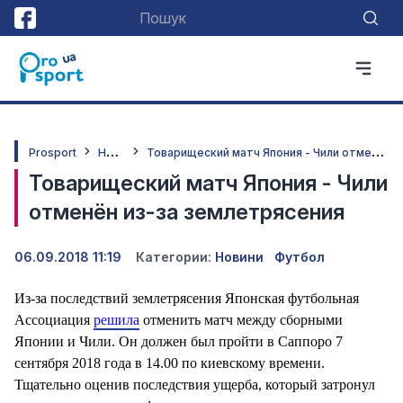
Н
овини
Т
оварищеский матч Япония - Чили отменён из-за землетрясения
Prosport
Товарищеский матч Япония - Чили
отменён из-за землетрясения
06.09.2018 11:19
Категории:
Новини
Футбол
Из-за последствий землетрясения Японская футбольная
Ассоциация
решила
отменить матч между сборными
Японии и Чили. Он должен был пройти в Саппоро 7
сентября 2018 года в 14.00 по киевскому времени.
Тщательно оценив последствия ущерба, который затронул