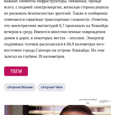
важные элементы инфраструктуры, связанные, прежде
всего, с подачей электроэнергии, японская сторона решила
не рисковать безопасностью зрителей. Также в сообщении
отмечаются серьёзные транспортные сложности. Отметим,
что землетрясение магнитудой 6,7 произошло на Хоккайдо
вечером в среду. Имеются многочисленные повреждения
домов и дорог, в некоторых местах – оползни. Эпицентр
подземных толчков располагался в 66,9 километрах юго-
восточнее города Саппоро на острове Хоккайдо. Их очаг
залегал на глубине 39 километров.
ТЕГИ
сборная Японии
сборная Чили