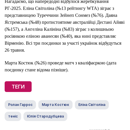
Нагадаємо, що напередодні відбулося жеребкування
РГ-2025. Еліна Світоліна (№13 рейтингу WTA) зіграє з
представницею Туреччини Зейнеп Сонмез (№76). Даяна
Ястремська (№48) протистоятиме австралійці Дестані Айяві
(№157), а Ангеліна Калініна (№83) зіграє з колишньою
росіянкою еліною аванесян (№40), яка нині представляє
Вірменію. Всі три поєдинки за участі українок відбудуться
26 травня.
Марта Костюк (№26) проведе матч з кваліфаєркою (дата
поєдинку стане відома пізніше).
ТЕГИ
Ролан Гаррос
Марта Костюк
Еліна Світоліна
теніс
Юлія Стародубцева