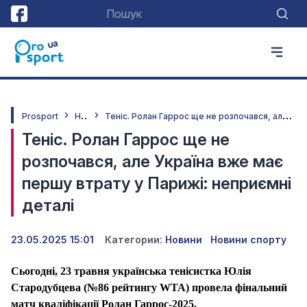
Н
овини
Т
еніс. Ролан Гаррос ще не розпочався, але Україна вже має першу втрату у Парижі: неприємні деталі
Prosport
Теніс. Ролан Гаррос ще не
розпочався, але Україна вже має
першу втрату у Парижі: неприємні
деталі
23.05.2025 15:01
Категории:
Новини
Новини спорту
Сьогодні, 23 травня українська тенісистка Юлія
Стародубцева (№86 рейтингу WTA) провела фінальний
матч кваліфікації Ролан Гаррос-2025.