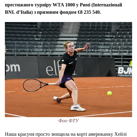
престижного турніру
WTA
1000 у Римі (
Internazionali
BNL
d
’
Italia
) з призовим фондом €8 235 540.
Фоо ФТУ
Наша красуня просто знищила на корті американку Хейлі