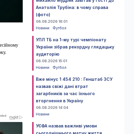
Михайло Мудрик завітав у гості до
Анатолія Трубіна: в чому справа
(фото)
06.08.2026 16:01
Новини
Футбол
УПЛ ТБ на 1-му турі чемпіонату
фесійному
України зібрав рекордну глядацьку
ку.
аудиторію
06.08.2026 15:01
Новини
Футбол
Вже мінус 1 454 210 : Генштаб ЗСУ
назвав свіжі дані втрат
загарбників за час їхнього
вторгнення в Україну
06.08.2026 14:04
Новини
УЄФА назвав важливі умови
сьогоднішнього матчу життя