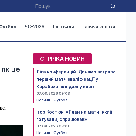
Футбол
ЧС-2026
Інші види
Гаряча кнопка
СТРІЧКА НОВИН
 як це
Ліга конференцій. Динамо виграло
перший матч кваліфікації у
Карабаха: що далі у киян
07.08.2026 09:03
Новини
Футбол
це,
Ігор Костюк: «План на матч, який
готували, спрацював»
07.08.2026 08:01
Новини
Футбол