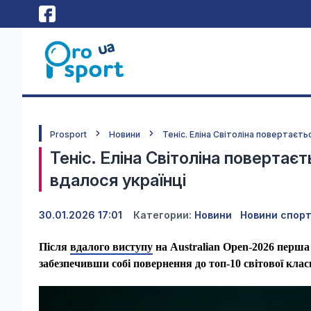
Prosport
Новини
Теніс. Еліна Світоліна повертаєть
Теніс. Еліна Світоліна повертає
вдалося українці
30.01.2026 17:01
Категории:
Новини
Новини спор
Після
вдалого виступу
на Australian Open-2026 перша 
забезпечивши собі повернення до топ-10 світової класи