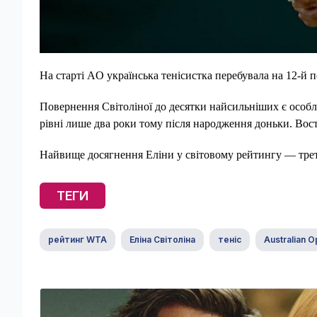
На старті AO українська тенісистка перебувала на 12-й п
Повернення Світоліної до десятки найсильніших є особл
рівні лише два роки тому після народження доньки. Вос
Найвище досягнення Еліни у світовому рейтингу — третє 
ТЕГИ
рейтинг WTA
Еліна Світоліна
теніс
Australian 