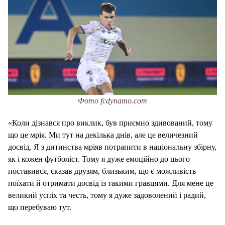
Фото fcdynamo.com
«Коли дізнався про виклик, був приємно здивований, тому
що це мрія. Ми тут на декілька днів, але це величезний
досвід. Я з дитинства мріяв потрапити в національну збірну,
як і кожен футболіст. Тому я дуже емоційно до цього
поставився, сказав друзям, близьким, що є можливість
поїхати й отримати досвід із такими гравцями. Для мене це
великий успіх та честь, тому я дуже задоволений і радий,
що перебуваю тут.