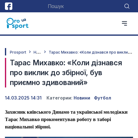
Н
овини
Т
арас Михавко: «Коли дізнався про виклик до збірної, був приємно здивований»
Prosport
Тарас Михавко: «Коли дізнався
про виклик до збірної, був
приємно здивований»
14.03.2025 14:31
Категории:
Новини
Футбол
Захисник київського Динамо та української молодіжки
Тарас Михавко прокоментував роботу в
таборі
національної збірної
.