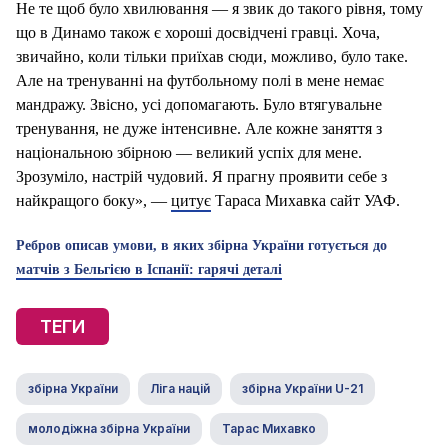
Не те щоб було хвилювання — я звик до такого рівня, тому
що в Динамо також є хороші досвідчені гравці. Хоча,
звичайно, коли тільки приїхав сюди, можливо, було таке.
Але на тренуванні на футбольному полі в мене немає
мандражу. Звісно, усі допомагають. Було втягувальне
тренування, не дуже інтенсивне. Але кожне заняття з
національною збірною — великий успіх для мене.
Зрозуміло, настрій чудовий. Я прагну проявити себе з
найкращого боку», —
цитує
Тараса Михавка сайт УАФ.
Ребров описав умови, в яких збірна України готується до
матчів з Бельгією в Іспанії: гарячі деталі
ТЕГИ
збірна України
Ліга націй
збірна України U-21
молодіжна збірна України
Тарас Михавко