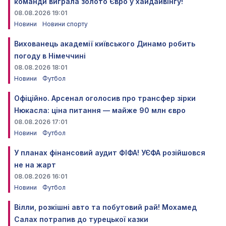
команди виграла золото Євро у хайдайвінгу!
08.08.2026 19:01
Новини
Новини спорту
Вихованець академії київського Динамо робить
погоду в Німеччині
08.08.2026 18:01
Новини
Футбол
Офіційно. Арсенал оголосив про трансфер зірки
Нюкасла: ціна питання — майже 90 млн євро
08.08.2026 17:01
Новини
Футбол
У планах фінансовий аудит ФІФА! УЄФА розійшовся
не на жарт
08.08.2026 16:01
Новини
Футбол
Вілли, розкішні авто та побутовий рай! Мохамед
Салах потрапив до турецької казки