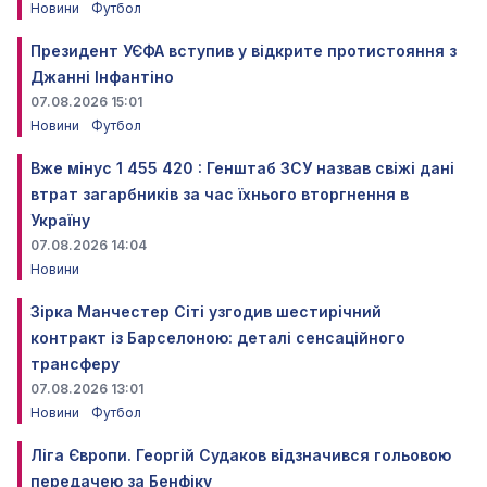
Новини
Футбол
Президент УЄФА вступив у відкрите протистояння з
Джанні Інфантіно
07.08.2026 15:01
Новини
Футбол
Вже мінус 1 455 420 : Генштаб ЗСУ назвав свіжі дані
втрат загарбників за час їхнього вторгнення в
Україну
07.08.2026 14:04
Новини
Зірка Манчестер Сіті узгодив шестирічний
контракт із Барселоною: деталі сенсаційного
трансферу
07.08.2026 13:01
Новини
Футбол
Ліга Європи. Георгій Судаков відзначився гольовою
передачею за Бенфіку