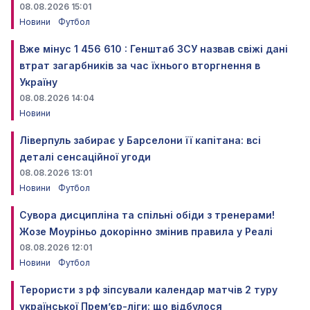
08.08.2026 15:01
Новини
Футбол
Вже мінус 1 456 610 : Генштаб ЗСУ назвав свіжі дані
втрат загарбників за час їхнього вторгнення в
Україну
08.08.2026 14:04
Новини
Ліверпуль забирає у Барселони її капітана: всі
деталі сенсаційної угоди
08.08.2026 13:01
Новини
Футбол
Сувора дисципліна та спільні обіди з тренерами!
Жозе Моуріньо докорінно змінив правила у Реалі
08.08.2026 12:01
Новини
Футбол
Терористи з рф зіпсували календар матчів 2 туру
української Прем’єр-ліги: що відбулося