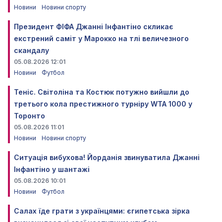
Новини
Новини спорту
Президент ФІФА Джанні Інфантіно скликає
екстрений саміт у Марокко на тлі величезного
скандалу
05.08.2026 12:01
Новини
Футбол
Теніс. Світоліна та Костюк потужно вийшли до
третього кола престижного турніру WTA 1000 у
Торонто
05.08.2026 11:01
Новини
Новини спорту
Ситуація вибухова! Йорданія звинуватила Джанні
Інфантіно у шантажі
05.08.2026 10:01
Новини
Футбол
Салах їде грати з українцями: єгипетська зірка