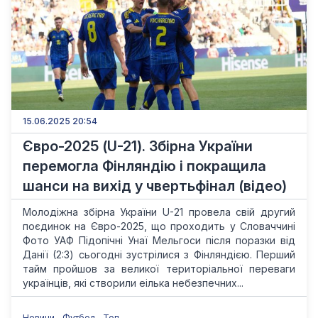
15.06.2025 20:54
Євро-2025 (U-21). Збірна України
перемогла Фінляндію і покращила
шанси на вихід у чвертьфінал (відео)
Молодіжна збірна України U-21 провела свій другий
поєдинок на Євро-2025, що проходить у Словаччині
Фото УАФ Підопічні Унаї Мельгоси після поразки від
Данії (2:3) сьогодні зустрілися з Фінляндією. Перший
тайм пройшов за великої територіальної переваги
українців, які створили еілька небезпечних...
Новини
Футбол
Топ