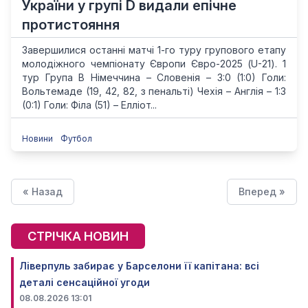
України у групі D видали епічне
протистояння
Завершилися останні матчі 1-го туру групового етапу
молодіжного чемпіонату Європи Євро-2025 (U-21). 1
тур Група В Німеччина – Словенія – 3:0 (1:0) Голи:
Вольтемаде (19, 42, 82, з пенальті) Чехія – Англія – 1:3
(0:1) Голи: Філа (51) – Елліот...
Новини
Футбол
« Назад
Вперед »
СТРІЧКА НОВИН
Ліверпуль забирає у Барселони її капітана: всі
деталі сенсаційної угоди
08.08.2026 13:01