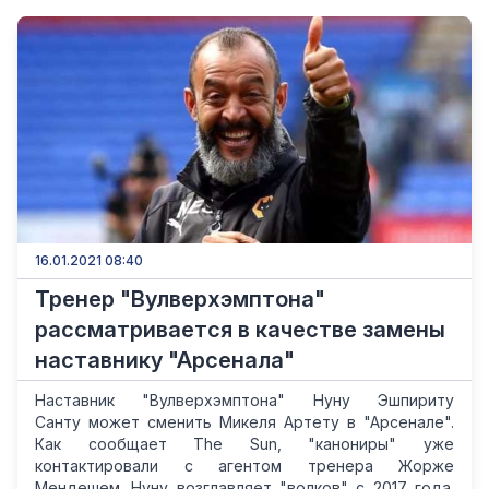
16.01.2021 08:40
Тренер "Вулверхэмптона"
рассматривается в качестве замены
наставнику "Арсенала"
Наставник "Вулверхэмптона" Нуну Эшпириту
Санту может сменить Микеля Артету в "Арсенале".
Как сообщает The Sun, "канониры" уже
контактировали с агентом тренера Жорже
Мендешем. Нуну возглавляет "волков" с 2017 года.