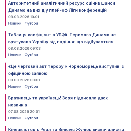
Авторитетний аналітичний ресурс оцінив шанси
Динамо на вихід у плей-оф Ліги конференцій
08.08.2026 10:01
Новини
Футбол
Таблиця коефіцієнтів УЄФА. Перемога Динамо не
врятувала Україну від падіння: що відбувається
08.08.2026 09:03
Новини
Футбол
«Це черговий акт терору!» Чорноморець виступив із
офіційною заявою
08.08.2026 08:01
Новини
Футбол
Бразилець та українець! Зоря підписала двох
новачків
07.08.2026 20:01
Новини
Футбол
Кінець історії: Реал та Вінісіус Жуніор визначилися з