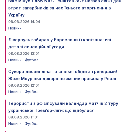
Вже мінус 1 456 610 : Генштаб ЗСУ назвав свіжі дані
втрат загарбників за час їхнього вторгнення в
Україну
08.08.2026 14:04
Новини
Ліверпуль забирає у Барселони її капітана: всі
деталі сенсаційної угоди
08.08.2026 13:01
Новини
Футбол
Сувора дисципліна та спільні обіди з тренерами!
Жозе Моуріньо докорінно змінив правила у Реалі
08.08.2026 12:01
Новини
Футбол
Терористи з рф зіпсували календар матчів 2 туру
української Прем’єр-ліги: що відбулося
08.08.2026 11:01
Новини
Футбол