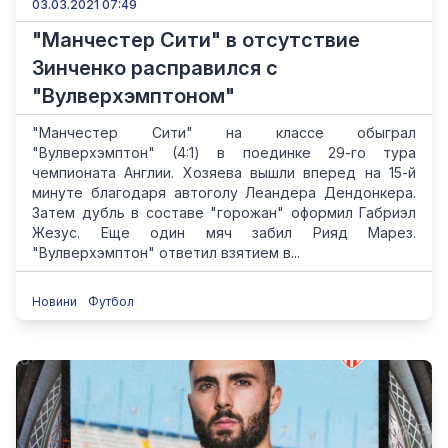
03.03.2021 07:49
"Манчестер Сити" в отсутствие
Зинченко расправился с
"Вулверхэмптоном"
"Манчестер Сити" на классе обыграл
"Вулверхэмптон" (4:1) в поединке 29-го тура
чемпионата Англии. Хозяева вышли вперед на 15-й
минуте благодаря автоголу Леандера Дендонкера.
Затем дубль в составе "горожан" оформил Габриэл
Жезус. Еще один мяч забил Рияд Марез.
"Вулверхэмптон" ответил взятием в...
Новини
Футбол