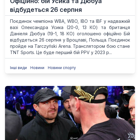
Офіційно: бій Усика та Дюбуа
відбудеться 26 серпня
Поєдинок чемпіона WBA, WBO, IBO та IBF у надважкій
вазі Олександра Усика (20-0, 13 КО) та британця
Даніеля Дюбуа (19-1, 18 КО) оголошено офіційно Бій
відбудеться 26 серпня у Вроцлаві, Польща. Поєдинок
пройде на Tarczyński Arena. Транслятором бою стане
TNT Sports. Це буде перший бій PPV у 2023 р...
Інші види
Новини
Новини спорту