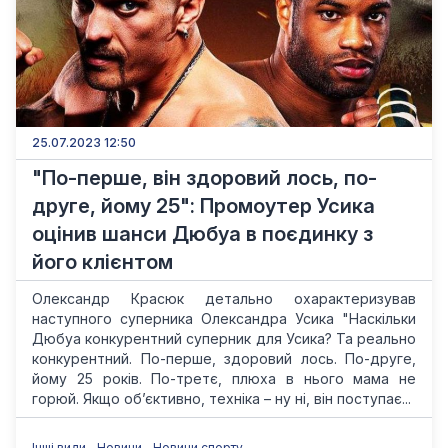
25.07.2023 12:50
"По-перше, він здоровий лось, по-
друге, йому 25": Промоутер Усика
оцінив шанси Дюбуа в поєдинку з
його клієнтом
Олександр Красюк детально охарактеризував
наступного суперника Олександра Усика "Наскільки
Дюбуа конкурентний суперник для Усика? Та реально
конкурентний. По-перше, здоровий лось. По-друге,
йому 25 років. По-третє, плюха в нього мама не
горюй. Якщо обʼєктивно, техніка – ну ні, він поступає...
Інші види
Новини
Новини спорту