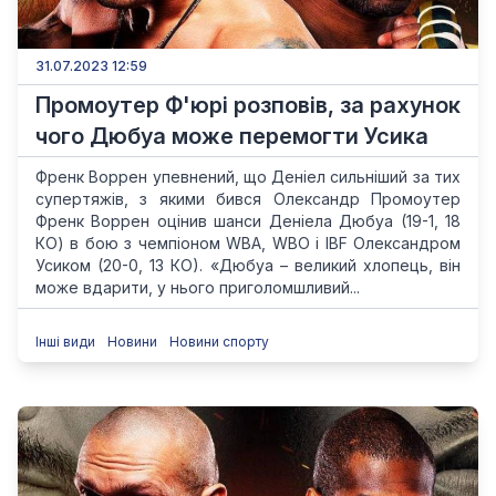
31.07.2023 12:59
Промоутер Ф'юрі розповів, за рахунок
чого Дюбуа може перемогти Усика
Френк Воррен упевнений, що Деніел сильніший за тих
супертяжів, з якими бився Олександр Промоутер
Френк Воррен оцінив шанси Деніела Дюбуа (19-1, 18
КО) в бою з чемпіоном WBA, WBO і IBF Олександром
Усиком (20-0, 13 КО). «Дюбуа – великий хлопець, він
може вдарити, у нього приголомшливий...
Інші види
Новини
Новини спорту