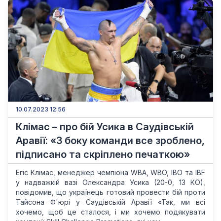
10.07.2023 12:56
Клімас – про бій Усика в Саудівській
Аравії: «З боку команди все зроблено,
підписано та скріплено печаткою»
Егіс Клімас, менеджер чемпіона WBA, WBO, IBO та IBF
у надважкій вазі Олександра Усика (20-0, 13 КО),
повідомив, що українець готовий провести бій проти
Тайсона Ф'юрі у Саудівській Аравії «Так, ми всі
хочемо, щоб це сталося, і ми хочемо подякувати