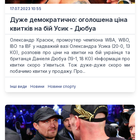
17.07.2023 10:55
Дуже демократично: оголошена ціна
квитків на бій Усик - Дюбуа
Олександр Красюк, промоутер чемпіона WBA, WBO,
IBO та IBF у надважкій вазі Олександра Усика (20-0, 13
КО), розповів про ціни на квитки на бій українця та
британця Даніеля Дюбуа (19-1, 18 КО) «Інформація про
квитки скоро з’явиться. Тож дуже-дуже скоро ми
побачимо квитки у продажу. Про...
Інші види
Новини
Новини спорту